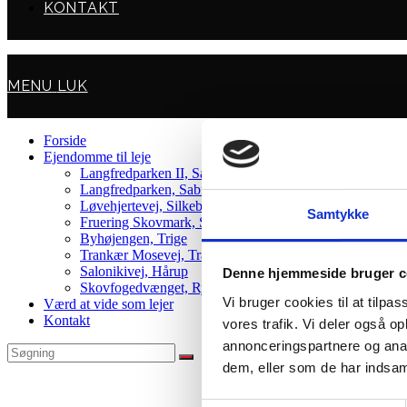
KONTAKT
MENU
LUK
Forside
Ejendomme til leje
Langfredparken II, Sabro
Langfredparken, Sabro
Løvehjertevej, Silkeborg
Samtykke
Fruering Skovmark, Skanderborg
Byhøjengen, Trige
Trankær Mosevej, Tranbjerg
Salonikivej, Hårup
Denne hjemmeside bruger c
Skovfogedvænget, Ry
Vi bruger cookies til at tilpas
Værd at vide som lejer
Kontakt
vores trafik. Vi deler også 
annonceringspartnere og anal
dem, eller som de har indsaml