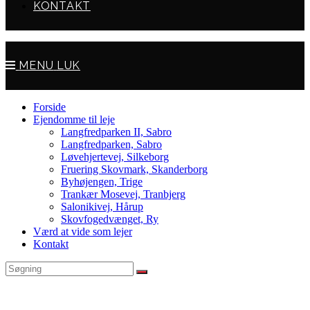
KONTAKT
MENU
LUK
Forside
Ejendomme til leje
Langfredparken II, Sabro
Langfredparken, Sabro
Løvehjertevej, Silkeborg
Fruering Skovmark, Skanderborg
Byhøjengen, Trige
Trankær Mosevej, Tranbjerg
Salonikivej, Hårup
Skovfogedvænget, Ry
Værd at vide som lejer
Kontakt