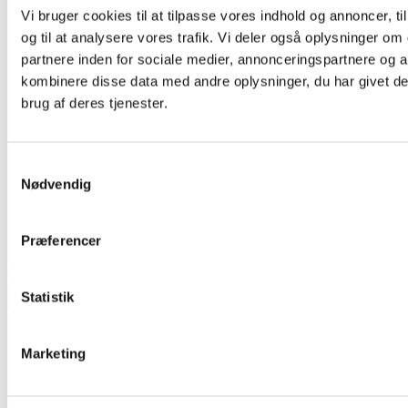
forudbetalt husleje skal betales senest 1,5 måned før
Vi bruger cookies til at tilpasse vores indhold og annoncer, til
indflytningsdatoen. Det er ikke muligt at afdrage depositummet.
og til at analysere vores trafik. Vi deler også oplysninger 
partnere inden for sociale medier, annonceringspartnere og 
kombinere disse data med andre oplysninger, du har givet de
brug af deres tjenester.
Samtykkevalg
Nødvendig
Præferencer
Kontaktoplysninger
Statistik
Tlf: 4086 5890 eller 4083 8300
E-Mail: post@byggefirmaet-jh.dk
Marketing
Libravej 12
8270 Højbjerg